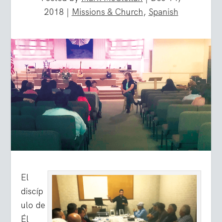
2018
|
Missions & Church
,
Spanish
El
discíp
ulo de
Él