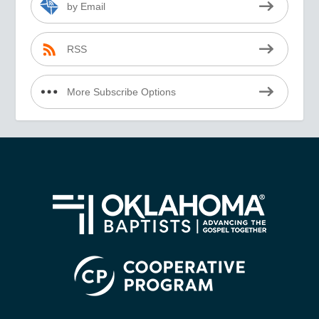
by Email
RSS
More Subscribe Options